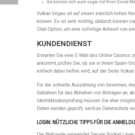
Sie können sich auch sogar mit Ihren Social-
Vulkan Vegas ist auf einem ziemlich hohen Ni
können. Es ist sehr wichtig, dadurch können v
Chat-Option, um eine sofortige Antwort von ein
KUNDENDIENST
Erwarten Sie eine E-Mail des Online Casinos z
ankommt, prüfen Sie, ob sie in Ihrem Spam-Ord
einfach dabei helfen wird, auf der Seite Vulkan
Für die schnelle Auszahlung von Gewinnen, die
Gebühren für das Abheben von Beträgen an, abe
Identitätsüberprüfung müssen Sie eher mögli
Daten werden geprüft, seriöse Datenschutz wir
LOGIN: NÜTZLICHE TIPPS FÜR DIE ANMELD
Die Webseite verwendet Secure Socket Layer (