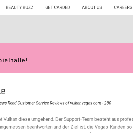
BEAUTY BUZZ
GET CARDED
ABOUT US
CAREERS
ielhalle!
E!
ews Read Customer Service Reviews of vulkanvegas com - 280
t Vulkan diese umgehend. Der Support-Team besteht aus professi
 angemessen beantworten und der Ziel ist, die Vegas-Kunden so 