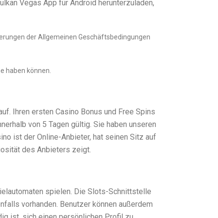
Vulkan Vegas App für Android herunterzuladen,
derungen der Allgemeinen Geschäftsbedingungen
he haben können.
auf. Ihren ersten Casino Bonus und Free Spins
innerhalb von 5 Tagen gültig. Sie haben unseren
o ist der Online-Anbieter, hat seinen Sitz auf
osität des Anbieters zeigt.
elautomaten spielen. Die Slots-Schnittstelle
enfalls vorhanden. Benutzer können außerdem
ist, sich einen persönlichen Profil zu