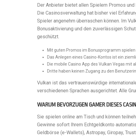
Der Anbieter bietet allen Spielern Promos u
Die Casinosverwaltung hat bisher viel Erfahru
Spieler angenehm überraschen können. Im Vulka
Bonusaktivierung und den zuverlässigen Schutz
geschützt.
Mit guten Promos im Bonusprogramm spielen Sie
Das Anlegen eines Casino-Kontos ist ein ziemli
Die mobile Casino App des Vulkan Vegas mit a
Dritte haben keinen Zugang zu den Benutzerin
Vulkan ist das vertrauenswürdige internationale
verschiedenen Sprachen ausgerichtet. Alle Gru
WARUM BEVORZUGEN GAMER DIESES CASI
Sie spielen online am Tisch und können teiln
Gewinne sofort Ihrem Echtgeldkonto automatis
Geldbörse (e-Wallets), Astropay, Giropay, Trus