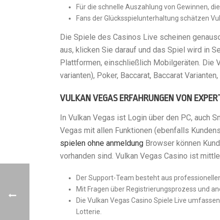
Für die schnelle Auszahlung von Gewinnen, di
Fans der Glücksspielunterhaltung schätzen Vul
Die Spiele des Casinos Live scheinen genauso
aus, klicken Sie darauf und das Spiel wird in S
Plattformen, einschließlich Mobilgeräten. Die
varianten), Poker, Baccarat, Baccarat Varianten,
VULKAN VEGAS ERFAHRUNGEN VON EXPER
In Vulkan Vegas ist Login über den PC, auch 
Vegas mit allen Funktionen (ebenfalls Kunden
spielen ohne anmeldung
Browser können Kunden
vorhanden sind. Vulkan Vegas Casino ist mittl
Der Support-Team besteht aus professionellen B
Mit Fragen über Registrierungsprozess und and
Die Vulkan Vegas Casino Spiele Live umfassen 
Lotterie.