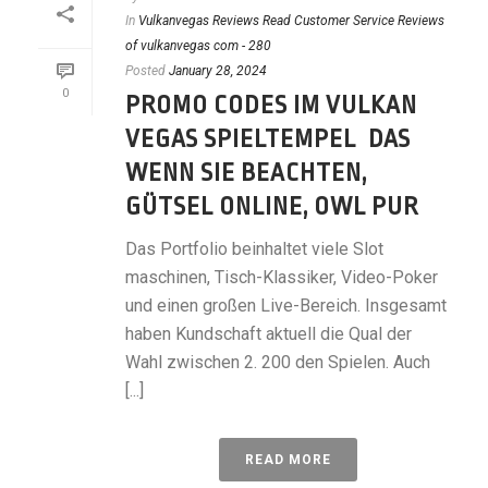
In
Vulkanvegas Reviews Read Customer Service Reviews
of vulkanvegas com - 280
Posted
January 28, 2024
0
PROMO CODES IM VULKAN
VEGAS SPIELTEMPEL  DAS
WENN SIE BEACHTEN,
GÜTSEL ONLINE, OWL PUR
Das Portfolio beinhaltet viele Slot
maschinen, Tisch-Klassiker, Video-Poker
und einen großen Live-Bereich. Insgesamt
haben Kundschaft aktuell die Qual der
Wahl zwischen 2. 200 den Spielen. Auch
[...]
READ MORE