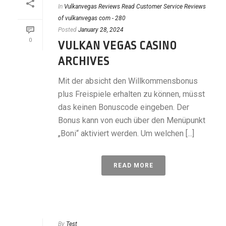
In
Vulkanvegas Reviews Read Customer Service Reviews
of vulkanvegas com - 280
Posted
January 28, 2024
0
VULKAN VEGAS CASINO
ARCHIVES
Mit der absicht den Willkommensbonus
plus Freispiele erhalten zu können, müsst
das keinen Bonuscode eingeben. Der
Bonus kann von euch über den Menüpunkt
„Boni“ aktiviert werden. Um welchen [...]
READ MORE
By
Test