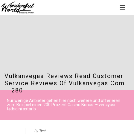
Vulkanvegas Reviews Read Customer
Service Reviews Of Vulkanvegas Com
– 280
Nur wenige Anbieter gehen hier noch weitere und offerieren
zum Beispiel einen 200 Prozent Casino Bonus. – versiyası
tətbiqini axtarıb
By
Test