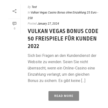
By
Test
In
Vulkan Vegas Casino Bonus ohne Einzahlung 25 Euro -
258
Posted
January 27, 2024
0
VULKAN VEGAS BONUS CODE
50 FREISPIELE FÜR KUNDEN
2022
Sich bei Fragen an den Kundendienst der
Website zu wenden. Seien Sie nicht
überrascht, wenn ein Online-Casino eine
Einzahlung verlangt, um den gleichen
Bonus zu sichern. Es gibt keine [...]
READ MORE